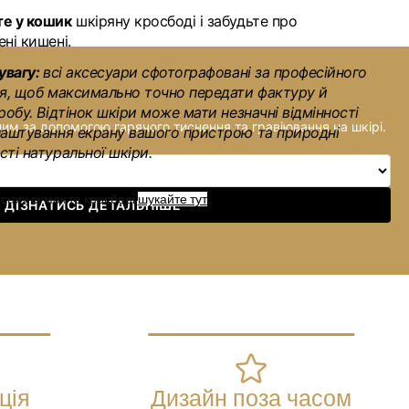
е у кошик
шкіряну кросбоді і забудьте про
ні кишені.
увагу:
всі аксесуари сфотографовані за професійного
ня, щоб максимально точно передати фактуру й
робу. Відтінок шкіри може мати незначні відмінності
ним за допомогою гарячого тиснення та гравіювання на шкірі.
лаштування екрану вашого пристрою та природні
ті натуральної шкіри.
сних сумок та кросбоді
шукайте тут
.
ДІЗНАТИСЬ ДЕТАЛЬНІШЕ
ція
Дизайн поза часом