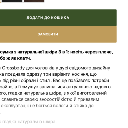
Відкрити
медіа
ДОДАТИ ДО КОШИКА
1
у
галереї
сумка з натуральної шкіри 3 в 1: носіть через плече,
або ж як клатч.
Crossbody для чоловіків у дусі свідомого дизайну –
ка поєднала одразу три варіанти носіння, що
під різні образи і стилі. Вас це позбавляє потреби
зайве, а її змушує залишатися актуальною надовго.
го, гладка натуральна шкіра, з якої виготовлений
, славиться своєю зносостійкістю й тривалим
експлуатації: не боїться вологи й стійка до
.
:
гладка натуральна шкіра.