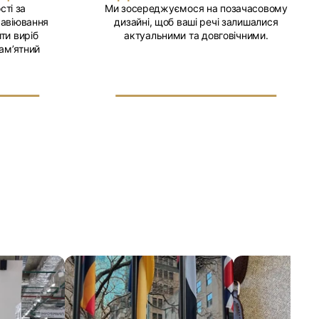
сті за
Ми зосереджуємося на позачасовому
равіювання
дизайні, щоб ваші речі залишалися
ти виріб
актуальними та довговічними.
ам’ятний