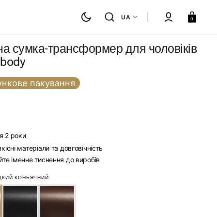
Кошик
UA
0
на сумка-трансформер для чоловіків
sbody
нкове пакування
я 2 роки
існі матеріали та довговічність
те іменне тиснення до виробів
Палітра кольорів шкіри
ДКИЙ КОНЬЯЧНИЙ