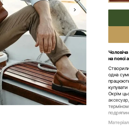
Скрутки для художників
Відкрити
головне
медіа
в
галереї
HORECA
ДОГЛЯД ЗА ШКІРОЮ
Чоловіча 
на поясі 
Створили 
одна сум
працюють 
купувати 
Окрім цьо
аксесуар
терміном 
подряпин
Матеріал