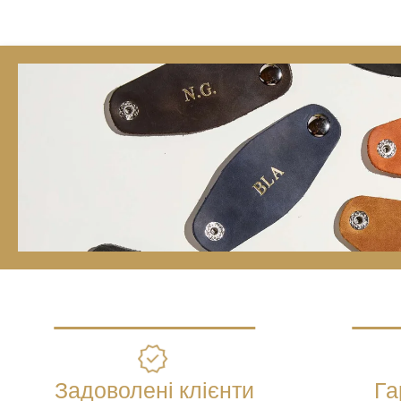
Задоволені клієнти
Га