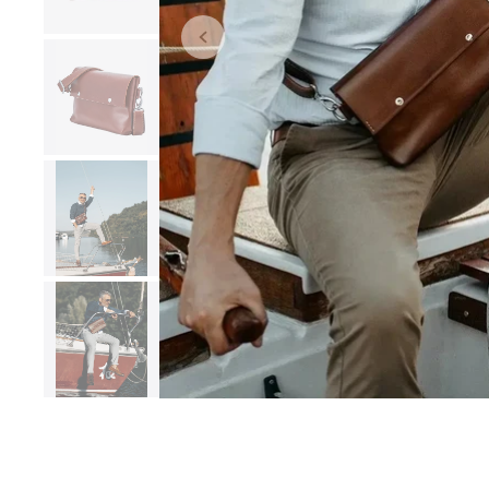
ШКІРЯНІ ЧОХЛИ ДЛЯ
ДЛЯ ФОТОГРАФІВ
MACBOOK ТА IPAD
MacBook 13" / 14" / 15" /
16"
Ipad Air / Pro