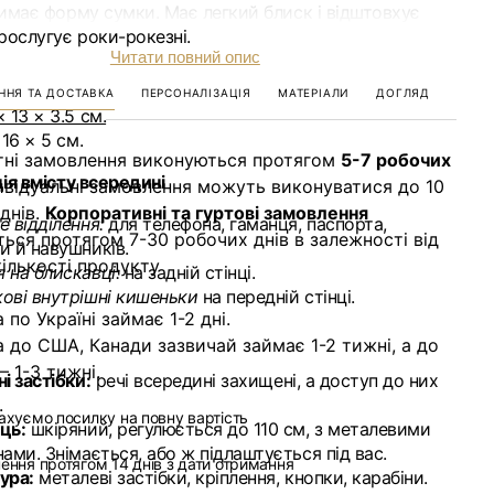
римає форму сумки. Має легкий блиск і відштовхує
рослугує роки-рокезні.
Читати повний опис
ННЯ ТА ДОСТАВКА
ПЕРСОНАЛІЗАЦІЯ
МАТЕРІАЛИ
ДОГЛЯД
 13 × 3.5 см.
 16 × 5 см.
тні замовлення виконуються протягом
5-7 робочих
ія вмісту всередині
ивідуальні замовлення можуть виконуватися до 10
днів.
Корпоративні та гуртові замовлення
е відділення:
для телефона, гаманця, паспорта,
ься протягом 7-30 робочих днів в залежності від
и й навушників.
кількості продукту
 на блискавці:
на задній стінці.
ові внутрішні кишеньки
на передній стінці.
по Україні займає 1-2 дні.
 до США, Канади зазвичай займає 1-2 тижні, а до
 1-3 тижні.
і застібки:
речі всередині захищені, а доступ до них
.
ахуємо посилку на повну вартість
ць:
шкіряний, регулюється до 110 см, з металевими
нами. Знімається, або ж підлаштується під вас.
ення протягом 14 днів з дати отримання
ура:
металеві застібки, кріплення, кнопки, карабіни.