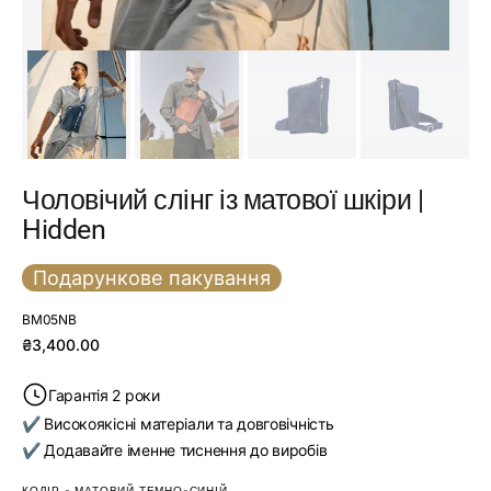
Чоловічий слінг із матової шкіри |
Hidden
Подарункове пакування
SKU:
BM05NB
Звичайна
₴3,400.00
ціна
Гарантія 2 роки
✔ Високоякісні матеріали та довговічність
✔ Додавайте іменне тиснення до виробів
КОЛІР
-
МАТОВИЙ ТЕМНО-СИНІЙ