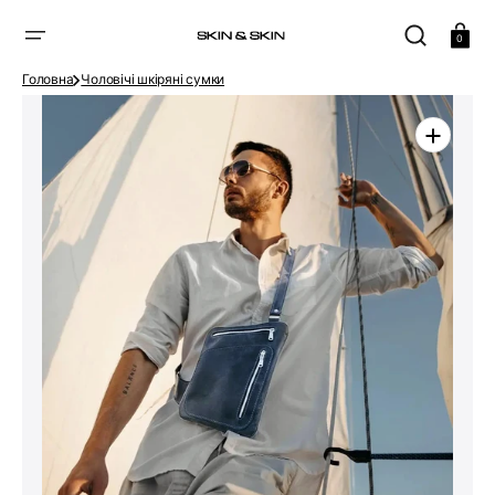
ПРОПУСТИТИ
Кошик
0
Головна
Чоловічі шкіряні сумки
Відкрити
головне
медіа
в
галереї