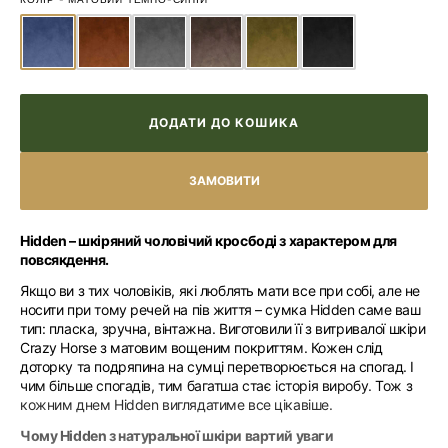
ДОДАТИ ДО КОШИКА
Hidden – шкіряний чоловічий кросбоді з характером для
повсякдення.
Якщо ви з тих чоловіків, які люблять мати все при собі, але не
носити при тому речей на пів життя – сумка Hidden саме ваш
тип: пласка, зручна, вінтажна. Виготовили її з витривалої шкіри
Crazy Horse з матовим вощеним покриттям. Кожен слід
доторку та подряпина на сумці перетворюється на спогад. І
чим більше спогадів, тим багатша стає історія виробу. Тож з
кожним днем Hidden виглядатиме все цікавіше.
Чому Hidden з натуральної шкіри вартий уваги