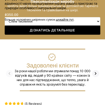
Персоналізація виробу
відмінності через налаштування екрану вашого пристрою та
Зробіть виріб більш індивідуальним за допомогою гарячого
природні особливості натуральної шкіри.
тиснення та гравіювання на шкірі.
₴350.00
Звичайна
Більше чоловічих шкіряних сумок
шукайте тут
.
ціна
ДІЗНАТИСЬ ДЕТАЛЬНІШЕ
Задоволені клієнти
За роки нашої роботи ми отримали понад 10 000
Ми впев
відгуків від людей у 90 країнах світу — кожен із
них для нас підтвердження, що тепло, увага й
справжня якість зрозумілі без перекладу.
(
5
Reviews
)