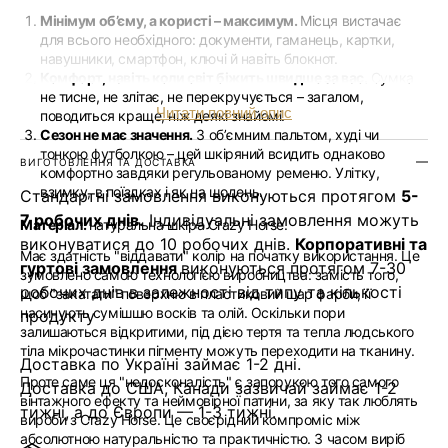
Мінімум об’єму, а користі – максимум.
Місця вистачає
для всього необхідного: документи, гаманець, картки,
навушники, смартфон, ключі й навіть блокнот.
Комфорт, навіть коли світ біжить швидше за вас.
Сумка
не тисне, не злітає, не перекручується – загалом,
Читати повний опис
поводиться краще, ніж деякі знайомі.
Сезон не має значення.
З обʼємним пальтом, худі чи
тонкою футболкою – цей шкіряний всидить однаково
ВИГОТОВЛЕННЯ ТА ДОСТАВКА
комфортно завдяки регульованому ременю. Улітку,
взимку, в поїздках і як на щодень.
Стандартні замовлення виконуються протягом
5-
7 робочих днів.
Індивідуальні замовлення можуть
Матеріал:
натуральна шкіра Crazy Horse.
виконуватися до 10 робочих днів.
Корпоративні та
Має здатність "віддавати" колір на початку використання. Це
гуртові замовлення
виконуються протягом 7-30
зумовлено самою технологією виробництва: замість того,
робочих днів в залежності від типу та кількості
щоб "закатати" поверхню в пластиковий шар фарби, її
насичують сумішшю восків та олій. Оскільки пори
продукту
залишаються відкритими, під дією тертя та тепла людського
тіла мікрочастинки пігменту можуть переходити на тканину.
Доставка по Україні займає 1-2 дні.
Проте саме ця "недосконалість" є запорукою того самого
Доставка до США, Канади зазвичай займає 1-2
вінтажного ефекту та неймовірної патини, за яку так люблять
тижні, а до Європи — 1-3 тижні.
вироби з Crazy Horse. Це своєрідний компроміс між
абсолютною натуральністю та практичністю. З часом виріб