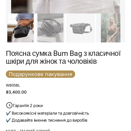
Поясна сумка Bum Bag з класичної
шкіри для жінок та чоловіків
Подарункове пакування
SKU:
WB05BL
Звичайна
₴3,400.00
ціна
Гарантія 2 роки
✔ Високоякісні матеріали та довговічність
✔ Додавайте іменне тиснення до виробів
КОЛІР
-
ГЛАДКИЙ ЧОРНИЙ