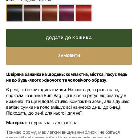
ДОДАТИ ДО КОШИКА
Шкіряна бананка на щодень: компактна, містка, пасує ледь
не до будь-якого жіночого та чоловічого образу.
Є речі, які не виходять з моди. Наприклад, хороша кава,
сарказм і бананка Bum Bag. Ця шкіряна рятує від безладу в
кишенях, та ще й додає стилю. Компактна зовні, але з душею
валізи: сумка на пояс вміщує всі найнеобхідніші дрібниці.
Підходить, до речі, для нього і для неї.
Матеріал:
натуральна гладка шкіра.
Тримає форму, має легкий вишуканий блиск і не боїться
вологи (бо відштовує її як Усик суперників на рингу).