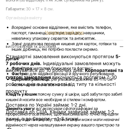
Габарити:
30 × 17 × 8 см.
Організація вмісту
Всередині:
основне відділення, яке вмістить телефон,
Читати повний опис
паспорт, гаманець, окуляри, зарядку, навушники,
невеличку упаковку серветок та антисептик.
Зовні:
додаткова передня кишеня для карток, готівки та
ВИГОТОВЛЕННЯ ТА ДОСТАВКА
інших дрібниць, які потрібно покласти окремо.
Стандартні замовлення виконуються протягом
5-
Деталі
7 робочих днів.
Індивідуальні замовлення можуть
Фурнітура:
металеві блискавки та фастекс.
виконуватися до 10 робочих днів.
Корпоративні та
Фастекс:
для надійної фіксації й зручного регулювання.
гуртові замовлення
виконуються протягом 7-30
Щкіряний ремінець:
регульована довжина 85-110 см –
робочих днів в залежності від типу та кількості
носіть через плече або на поясі.
продукту
Кладіть у кошик
поясну сумку зі шкіри, щоб забути про забиті
кишені й носити все необхідне зі стилем і комфортом.
Доставка по Україні займає 1-2 дні.
Зверніть увагу:
всі аксесуари сфотографовані за
Доставка до США, Канади зазвичай займає 1-2
професійного освітлення, щоб максимально точно передати
тижні, а до Європи — 1-3 тижні.
фактуру й деталі виробу. Відтінок шкіри може мати незначні
відмінності через налаштування екрану вашого пристрою та