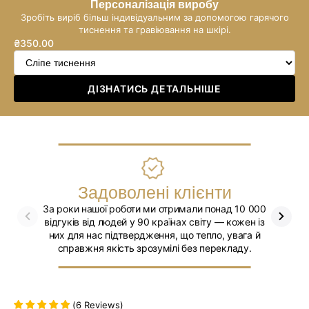
Персоналізація виробу
Зробіть виріб більш індивідуальним за допомогою гарячого
тиснення та гравіювання на шкірі.
₴350.00
Звичайна
ціна
ДІЗНАТИСЬ ДЕТАЛЬНІШЕ
Задоволені клієнти
За роки нашої роботи ми отримали понад 10 000
Ми впев
відгуків від людей у 90 країнах світу — кожен із
них для нас підтвердження, що тепло, увага й
справжня якість зрозумілі без перекладу.
(
6
Reviews
)