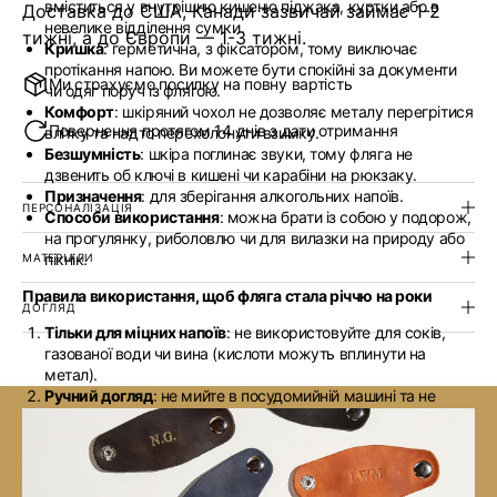
вміститься у внутрішню кишеню піджака, куртки або в
Доставка до США, Канади зазвичай займає 1-2
невелике відділення сумки.
тижні, а до Європи — 1-3 тижні.
Кришка
: герметична, з фіксатором, тому виключає
протікання напою. Ви можете бути спокійні за документи
Ми страхуємо посилку на повну вартість
чи одяг поруч із флягою.
Комфорт
: шкіряний чохол не дозволяє металу перегрітися
Повернення протягом 14 днів з дати отримання
влітку та надто перехолонути взимку.
Безшумність
: шкіра поглинає звуки, тому фляга не
дзвенить об ключі в кишені чи карабіни на рюкзаку.
Призначення
: для зберігання алкогольних напоїв.
ПЕРСОНАЛІЗАЦІЯ
Способи використання
: можна брати із собою у подорож,
на прогулянку, риболовлю чи для вилазки на природу або
пікнік.
МАТЕРІАЛИ
Правила використання, щоб фляга стала річчю на роки
ДОГЛЯД
Тільки для міцних напоїв
: не використовуйте для соків,
газованої води чи вина (кислоти можуть вплинути на
метал).
Ручний догляд
: не мийте в посудомийній машині та не
замочуйте шкіряний чохол у воді.
Гігієна
: перед першим використанням та після кожного
наповнення промивайте флягу теплою водою. Не
залишайте напій усередині довше ніж на 3 дні.