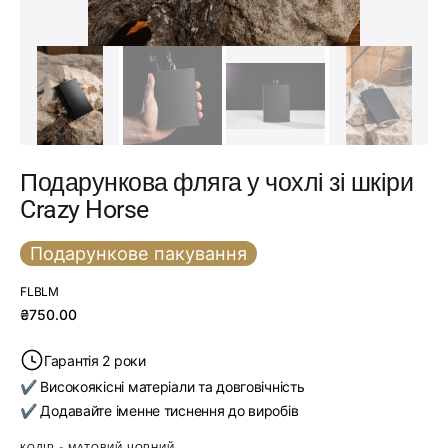
Подарункова фляга у чохлі зі шкіри
Crazy Horse
Подарункове пакування
SKU:
FLBLM
Звичайна
₴750.00
ціна
Гарантія 2 роки
✔ Високоякісні матеріали та довговічність
✔ Додавайте іменне тиснення до виробів
КОЛІР
-
МАТОВИЙ ЧОРНИЙ