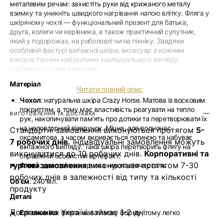
металевим речам: захистіть руки від крижаного металу
взимку та уникніть швидкого нагрівання напою влітку. Фляга у
шкіряному чохлі — функціональний презент для батька,
друга, колеги чи керівника, а також практичний супутник,
який у подорожах, на риболовлі чи на пікніку. Завдяки
особливій фактурі вінтажної шкіри, аксесуар з кожним
використанням набуватиме індивідуального вигляду,
карбуючи історію власника.
Матеріал
Читати повний опис
Чохол
: натуральна шкіра Crazy Horse. Матова із восковим
покриттям, а тому має властивість реагувати на тепло
ВИГОТОВЛЕННЯ ТА ДОСТАВКА
рук, накопичувати памʼять про дотики та перетворювати їх
на неповторний візерунок. Міцна, але водночас
Стандартні замовлення виконуються протягом
5-
оксамитова, з часом вкривається патиною та набуває
7 робочих днів.
Індивідуальні замовлення можуть
вінтажного вигляду. Така шкіра перетворить флягу на
виконуватися до 10 робочих днів.
Корпоративні та
справжній особистий артефакт.
гуртові замовлення
виконуються протягом 7-30
Фляга
: довговічна харчова нержавіюча сталь.
робочих днів в залежності від типу та кількості
Обʼєм
: 240 мл.
продукту
Деталі
Доставка по Україні займає 1-2 дні.
Ергономіка
: фляга має пласку форму, тому легко