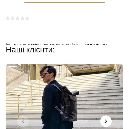
Зверніть увагу: всі аксесуари сфотографовані за професійного
освітлення, щоб максимально точно передати фактуру й
деталі виробу. Відтінок шкіри може мати незначні відмінності
через налаштування екрану вашого пристрою та природні
особливості натуральної шкіри.
Інші варіанти ключниць можете знайти
за посиланням
.
Наші клієнти: