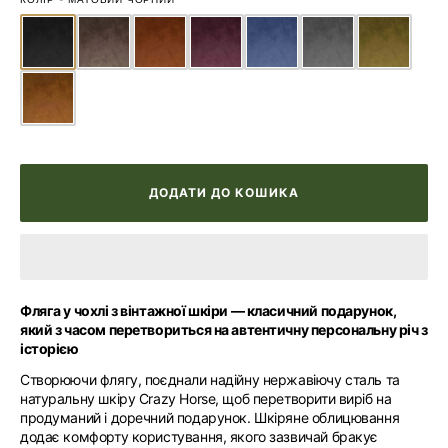
ДОДАТИ ДО КОШИКА
Фляга у чохлі з вінтажної шкіри — класичний подарунок,
який з часом перетвориться на автентичну персональну річ з
історією
Створюючи флягу, поєднали надійну нержавіючу сталь та
натуральну шкіру Crazy Horse, щоб перетворити виріб на
продуманий і доречний подарунок. Шкіряне облицювання
додає комфорту користування, якого зазвичай бракує