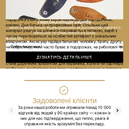
Ідея подарунка
Фляга у чохлі зі шкіри Crazy Horse — це варіант продуманого
подарунка з вінтажним характером до дня народження,
Персоналізація виробу
ювілею, Дня батька чи професійних свят. Оскільки цей
Зробіть виріб більш індивідуальним за допомогою гарячого
матеріал реагує на дотики й покривається патиною, виріб з
тиснення та гравіювання на шкірі.
часом перетвориться на особистий артефакт з унікальним
₴350.00
Звичайна
візерунком. Аксесуар підійде батькові, чоловіку, брату, другу,
ціна
чи побратиму, який часто буває в подорожах, на риболовлі чи
пікніках, де сліди активного використання лише прикрасять
ДІЗНАТИСЬ ДЕТАЛЬНІШЕ
чохол. У діловій сфері модель із гравіюванням монограми
стане доречним презентом для керівника, колеги чи партнера
по бізнесу, який віддає перевагу крафтовим речам з історією.
Персоналізація
Щоб надати подарунку особливого змісту, пропонуємо
персоналізувати флягу за допомогою тиснення (сліпе,
золотом, сріблом) або гравіювання. Ми можемо нанести ім’я,
Задоволені клієнти
ініціали, важливу дату або корпоративний логотип,
За роки нашої роботи ми отримали понад 10 000
Ми впев
перетворюючи виріб на унікальний особистий атрибут.
відгуків від людей у 90 країнах світу — кожен із
Тисніть “замовити”,
щоб підготувати близькій людині або
них для нас підтвердження, що тепло, увага й
колезі функціональний презент, який з роками ставатиме
справжня якість зрозумілі без перекладу.
лише ціннішим.