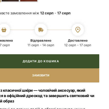
Відкрити
маєте замовлення між
12 серп
-
17 серп
медіа
2
у
галереї
мовлено
Відправлено
Доставлено
7 серп
11 серп - 14 серп
12 серп - 17 серп
ДОДАТИ ДО КОШИКА
з класичної шкіри — чоловічий аксесуар, який
я в офіційний дрескод та завершить святковий чи
й образ