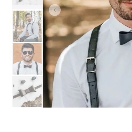
ШКІРЯНІ ЧОХЛИ ДЛЯ
ДЛЯ ФОТОГРАФІВ
MACBOOK ТА IPAD
MacBook 13" / 14" / 15" /
16"
Ipad Air / Pro