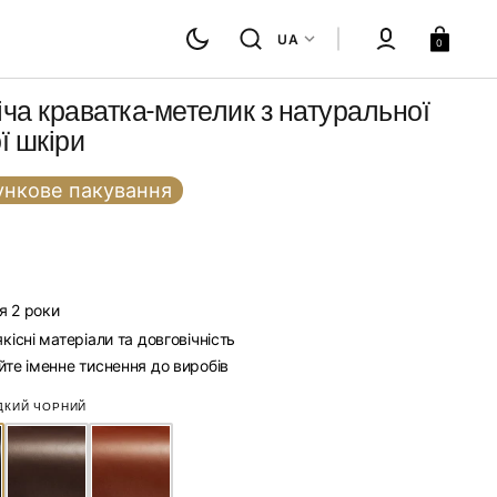
Кошик
UA
0
ча краватка-метелик з натуральної
ї шкіри
нкове пакування
я 2 роки
існі матеріали та довговічність
те іменне тиснення до виробів
Палітра кольорів шкіри
ДКИЙ ЧОРНИЙ