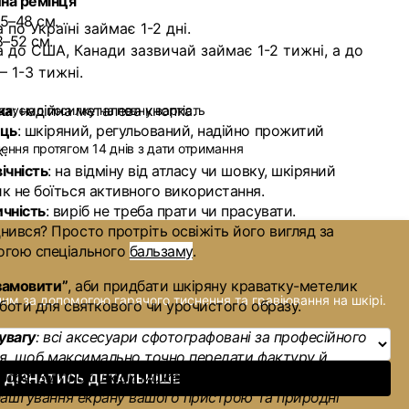
на ремінця
45–48 см.
по Україні займає 1-2 дні.
8–52 см.
 до США, Канади зазвичай займає 1-2 тижні, а до
 1-3 тижні.
ка
: надійна металева кнопка.
ахуємо посилку на повну вартість
ець
: шкіряний, регульований, надійно прожитий
ення протягом 14 днів з дати отримання
.
ічність
: на відміну від атласу чи шовку, шкіряний
к не боїться активного використання.
чність
: виріб не треба прати чи прасувати.
нився? Просто протріть освіжіть його вигляд за
огою спеціального
бальзаму
.
“замовити”
, аби придбати шкіряну краватку-метелик
ним за допомогою гарячого тиснення та гравіювання на шкірі.
оботи для святкового чи урочистого образу.
увагу
: всі аксесуари сфотографовані за професійного
ня, щоб максимально точно передати фактуру й
робу. Відтінок шкіри може мати незначні відмінності
ДІЗНАТИСЬ ДЕТАЛЬНІШЕ
лаштування екрану вашого пристрою та природні