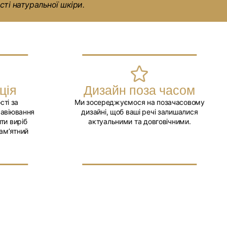
ті натуральної шкіри.
е більше шкіряних аксесуарів
за посиланням
.
ція
Дизайн поза часом
сті за
Ми зосереджуємося на позачасовому
равіювання
дизайні, щоб ваші речі залишалися
ти виріб
актуальними та довговічними.
ам’ятний