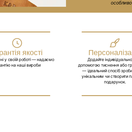
особливос
Перегляньт
рантія якості
Персоналіза
ні у своїй роботі — надаємо
Додайте індивідуально
антію на наші вироби
допомогою тиснення або г
— ідеальний спосіб зроби
унікальним чи створити п
подарунок.