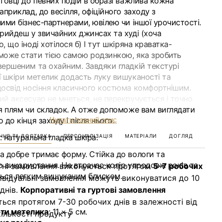
товці до певних подій в образі важлива кожна
априклад, до весілля, офіційного заходу з
ими бізнес-партнерами, ювілею чи іншої урочистості.
прийдеш у звичайних джинсах та худі (хоча
, що іноді хотілося б) І тут шкіряна краватка-
може стати тією самою родзинкою, яка зробить
вершеним та охайним. Завдяки гладкій текстурі
ї шкіри метелик додасть луку вишуканості та
досвід носіння класичного костюма комфортнішим.
ий аксесуар не мнеться, не перекручується і точно
ся плям чи складок. А отже допоможе вам виглядати
 до кінця заходу і після нього.
Читати повний опис
: натуральна гладка шкіра.
ННЯ ТА ДОСТАВКА
ПЕРСОНАЛІЗАЦІЯ
МАТЕРІАЛИ
ДОГЛЯД
а добре тримає форму. Стійка до вологи та
о використання. Не втрачає колір упродовж років та
тні замовлення виконуються протягом
5-7 робочих
ться легким вишуканим блиском.
ивідуальні замовлення можуть виконуватися до 10
днів.
Корпоративні та гуртові замовлення
ься протягом 7-30 робочих днів в залежності від
ити метелика
: 11 × 5 см.
кількості продукту