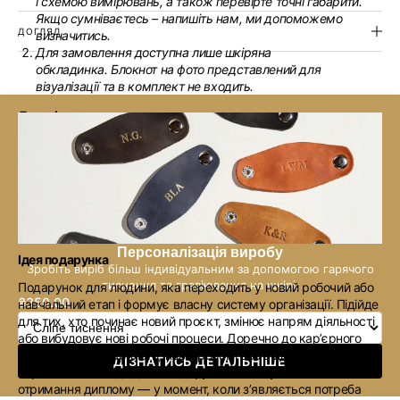
і схемою вимірювань, а також перевірте точні габарити.
Якщо сумніваєтесь – напишіть нам, ми допоможемо
ДОГЛЯД
визначитись.
Для замовлення доступна лише шкіряна
обкладинка. Блокнот на фото представлений для
візуалізації та в комплект не входить.
Деталі
Фіксація
: зовні обкладинка має резинку, яка дозволяє
тримати блокнот закритим. Тому в ньому зручно тримати
закладку, візитівки чи нотатки на окремих листках.
Дизайн
: чисті лінії, мінімальне прошиття та надійне
шліфування краю роблять вигляд обкладинки лаконічним
та мінімалістичним.
Персоналізація виробу
Ідея подарунка
Зробіть виріб більш індивідуальним за допомогою гарячого
тиснення та гравіювання на шкірі.
Подарунок для людини, яка переходить у новий робочий або
₴350.00
Звичайна
навчальний етап і формує власну систему організації. Підійде
для тих, хто починає новий проєкт, змінює напрям діяльності
ціна
або вибудовує нові робочі процеси. Доречно до кар’єрного
старту, першої зарплати, нової роботи або відкриття власної
ДІЗНАТИСЬ ДЕТАЛЬНІШЕ
справи. Також підійде як подарунок на випускний чи
отримання диплому — у момент, коли з’являється потреба