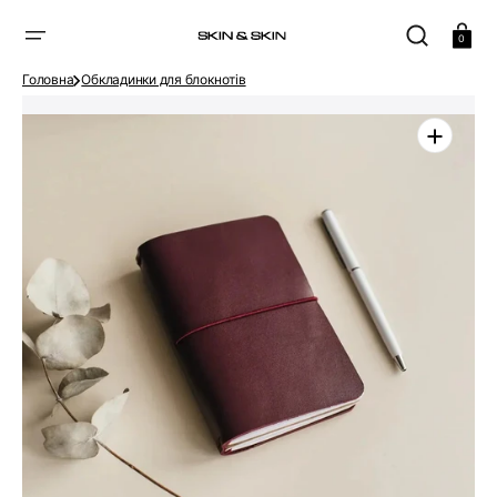
ПРОПУСТИТИ
Кошик
0
Головна
Обкладинки для блокнотів
Відкрити
головне
медіа
в
галереї