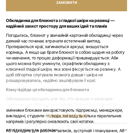
Обкладинка для блокнота з гладкої шкіри на резинці —
надійний захист простору для ваших ідей та планів
Погодьтесь, блокнот у звичайній картонній обкладинці через
деякий час починає втрачати естетичний вигляд.
Протираються краї, загинаються аркуші, зношується
корінець. А якщо ще брати блокнот із собою щодня на роботу
чи навчання, то процес деформації пришвидшується. Аби
цього можна було уникнути, скрафтили обкладинку з
класичної гладкої шкіри, яка зовні фіксується на резинку. А
щоб обгортка слугувала якомога довше і шкіра не
розшаровувалась, надійно зашліфували її краї.
Кому підійде ця обкладинка для блокнота
Обкладинка підходить для тих, хто працює з записами
системно і не обмежується одним блокнотом. Формат зі
змінними блоками використовують підприємці, менеджери,
Читати повний опис
викладачі, студенти — люди, які ведуть кілька паралельних
напрямів і регулярно оновлюють свої нотатки.
A5 підходить для робочих записів, зустрічей і планування, A6
ВИГОТОВЛЕННЯ ТА ДОСТАВКА