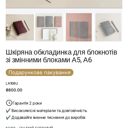
Шкіряна обкладинка для блокнотів
зі змінними блоками А5, А6
Подарункове пакування
SKU:
LA16BU
Звичайна
₴800.00
ціна
Гарантія 2 роки
✔ Високоякісні матеріали та довговічність
✔ Додавайте іменне тиснення до виробів
КОЛІР
-
ГЛАДКИЙ БОРДОВИЙ