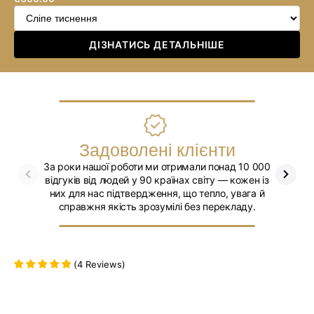
ціна
ДІЗНАТИСЬ ДЕТАЛЬНІШЕ
Задоволені клієнти
За роки нашої роботи ми отримали понад 10 000
Ми впев
відгуків від людей у 90 країнах світу — кожен із
них для нас підтвердження, що тепло, увага й
справжня якість зрозумілі без перекладу.
(
4
Reviews
)