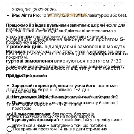
MacBook Pro
: 13" (2016–2026), 14" (2021–2026), 15" (2016–
2026), 16" (2021–2026).
Читати повний опис
iPad Air та Pro
: 10.9", 11", 12.9" і 13" (з клавіатурою або без).
Працюємо й з індивідуальними запитами:
шкіряні
чохли для
ВИГОТОВЛЕННЯ ТА ДОСТАВКА
ноутбуків і планшетів будь-якої діагоналі виготовляємо з
урахуванням персональних параметрів і окремого
Стандартні замовлення виконуються протягом
5-
прорахунку вартості.
7 робочих днів.
Індивідуальні замовлення можуть
Матеріал
: натуральна шкіра Crazy Horse з матовим вощеним
виконуватися до 10 робочих днів.
Корпоративні та
покриттям.
гуртові замовлення
виконуються протягом 7-30
З часом вкривається патиною та набуває вінтажного ефекту.
робочих днів в залежності від типу та кількості
продукту
Продуманий дизайн
Заряджайте пристрій, не витягуючи його
: чохол має
Доставка по Україні займає 1-2 дні.
відкритий бік.
Доставка до США, Канади зазвичай займає 1-2
Натуральна шкіра
тримає форму й пом’якшує удари.
Підкладка
: повсть для додаткового захисту й фіксації
тижні, а до Європи — 1-3 тижні.
пристрою.
Щільне прилягання
: без люфту, без зсувів.
Ми страхуємо посилку на повну вартість
Індивідуальні розміри
: не знайшли свій у переліку вище –
звʼяжіться з нами – виготовимо той, що потрібен.
Повернення протягом 14 днів з дати отримання