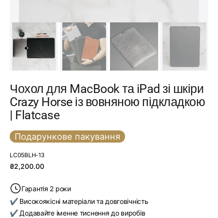
Чохол для MacBook та iPad зі шкіри
Crazy Horse із вовняною підкладкою
| Flatcase
Подарункове пакування
SKU:
LC05BLH-13
Звичайна
₴2,200.00
ціна
Гарантія 2 роки
✔ Високоякісні матеріали та довговічність
✔ Додавайте іменне тиснення до виробів