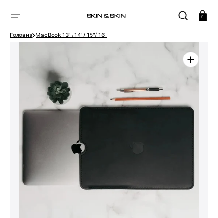
ПРОПУСТИТИ
Кошик
0
Головна
MacBook 13"/ 14"/ 15"/ 16"
Відкрити
головне
медіа
в
галереї