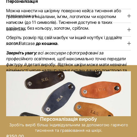
Персоналізація
Можна нанести на шкіряну поверхню кейса тиснення або
гравіювання з ініціалами, ім’ям, логотипом чи коротким
ПЕРСОНАЛІЗАЦІЯ
написом (до 11 символів). Тиснення доступне в таких
варіантах: без кольору, золотом, сріблом.
МАТЕРІАЛИ
Оберіть розмір під свій макбук чи інший ноутбук і додайте
чохол Flatcase
до кошика
.
ДОГЛЯД
Зверніть увагу:
всі аксесуари сфотографовані за
професійного освітлення, щоб максимально точно передати
фактуру й деталі виробу. Відтінок шкіри може мати незначні
відмінності через налаштування екрану вашого пристрою та
природні особливості натуральної шкіри.
Зазирніть також в
колекцію шкіряних чохлів
для ноутбуків та
планшетів за посиланням, аби переглянути більше варіантів.
Персоналізація виробу
Зробіть виріб більш індивідуальним за допомогою гарячого
тиснення та гравіювання на шкірі.
₴350.00
Звичайна