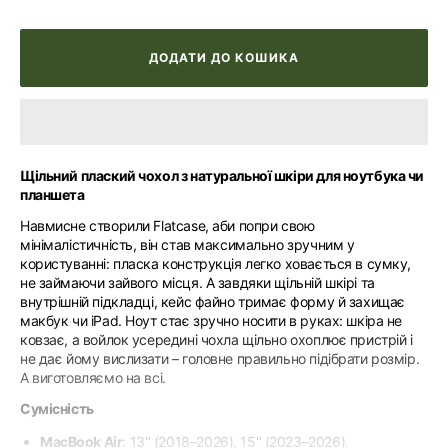
ДОДАТИ ДО КОШИКА
Щільний плаский чохол з натуральної шкіри для ноутбука чи
планшета
Навмисне створили Flatcase, аби попри свою
мінімалістичність, він став максимально зручним у
користуванні: пласка конструкція легко ховається в сумку,
не займаючи зайвого місця. А завдяки щільній шкірі та
внутрішній підкладці, кейс файно тримає форму й захищає
макбук чи iPad. Ноут стає зручно носити в руках: шкіра не
ковзає, а войлок усередині чохла щільно охоплює пристрій і
не дає йому вислизати – головне правильно підібрати розмір.
А виготовляємо на всі.
Сумісність
MacBook Air
: 13" (2018–2026), 15" (2023–2026).