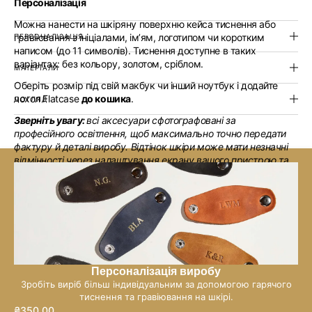
Персоналізація
Можна нанести на шкіряну поверхню кейса тиснення або
гравіювання з ініціалами, ім’ям, логотипом чи коротким
ПЕРСОНАЛІЗАЦІЯ
написом (до 11 символів). Тиснення доступне в таких
варіантах: без кольору, золотом, сріблом.
МАТЕРІАЛИ
Оберіть розмір під свій макбук чи інший ноутбук і додайте
чохол Flatcase
до кошика
.
ДОГЛЯД
Зверніть увагу:
всі аксесуари сфотографовані за
професійного освітлення, щоб максимально точно передати
фактуру й деталі виробу. Відтінок шкіри може мати незначні
відмінності через налаштування екрану вашого пристрою та
природні особливості натуральної шкіри.
Зазирніть також в
колекцію шкіряних чохлів
для ноутбуків та
планшетів за посиланням, аби переглянути більше варіантів.
Персоналізація виробу
Зробіть виріб більш індивідуальним за допомогою гарячого
тиснення та гравіювання на шкірі.
₴350.00
Звичайна