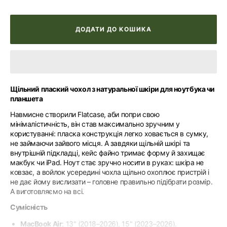
ДОДАТИ ДО КОШИКА
Щільний плаский чохол з натуральної шкіри для ноутбука чи
планшета
Навмисне створили Flatcase, аби попри свою
мінімалістичність, він став максимально зручним у
користуванні: пласка конструкція легко ховається в сумку,
не займаючи зайвого місця. А завдяки щільній шкірі та
внутрішній підкладці, кейс файно тримає форму й захищає
макбук чи iPad. Ноут стає зручно носити в руках: шкіра не
ковзає, а войлок усередині чохла щільно охоплює пристрій і
не дає йому вислизати – головне правильно підібрати розмір.
А виготовляємо на всі.
Сумісність
MacBook Air
: 13" (2018–2026), 15" (2023–2026).