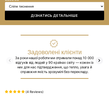
ціна
ДІЗНАТИСЬ ДЕТАЛЬНІШЕ
Задоволені клієнти
За роки нашої роботи ми отримали понад 10 000
Ми впев
відгуків від людей у 90 країнах світу — кожен із
них для нас підтвердження, що тепло, увага й
справжня якість зрозумілі без перекладу.
(
4
Reviews
)