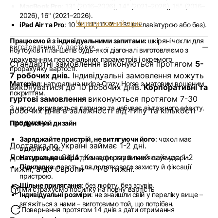
MacBook Pro
: 13" (2016–2026), 14" (2021–2026), 15" (2016–
2026), 16" (2021–2026).
Читати повний опис
iPad Air та Pro
: 10.9", 11", 12.9" і 13" (з клавіатурою або без).
Працюємо й з індивідуальними запитами:
шкіряні
чохли для
ВИГОТОВЛЕННЯ ТА ДОСТАВКА
ноутбуків і планшетів будь-якої діагоналі виготовляємо з
урахуванням персональних параметрів і окремого
Стандартні замовлення виконуються протягом
5-
прорахунку вартості.
7 робочих днів.
Індивідуальні замовлення можуть
Матеріал
: натуральна шкіра Crazy Horse з матовим вощеним
виконуватися до 10 робочих днів.
Корпоративні та
покриттям.
гуртові замовлення
виконуються протягом 7-30
З часом вкривається патиною та набуває вінтажного ефекту.
робочих днів в залежності від типу та кількості
продукту
Продуманий дизайн
Заряджайте пристрій, не витягуючи його
: чохол має
Доставка по Україні займає 1-2 дні.
відкритий бік.
Доставка до США, Канади зазвичай займає 1-2
Натуральна шкіра
тримає форму й пом’якшує удари.
Підкладка
: повсть для додаткового захисту й фіксації
тижні, а до Європи — 1-3 тижні.
пристрою.
Щільне прилягання
: без люфту, без зсувів.
Ми страхуємо посилку на повну вартість
Індивідуальні розміри
: не знайшли свій у переліку вище –
звʼяжіться з нами – виготовимо той, що потрібен.
Повернення протягом 14 днів з дати отримання