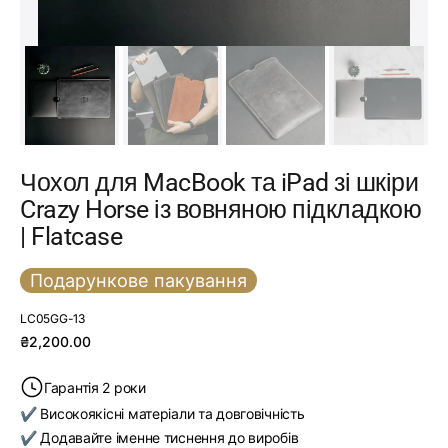
Чохол для MacBook та iPad зі шкіри
Crazy Horse із вовняною підкладкою
| Flatcase
Подарункове пакування
SKU:
LC05GG-13
Звичайна
₴2,200.00
ціна
Гарантія 2 роки
✔ Високоякісні матеріали та довговічність
✔ Додавайте іменне тиснення до виробів