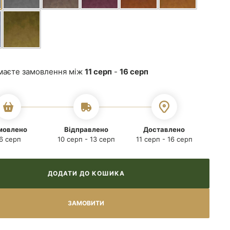
Відкрити
медіа
2
у
галереї
маєте замовлення між
11 серп
-
16 серп
мовлено
Відправлено
Доставлено
6 серп
10 серп - 13 серп
11 серп - 16 серп
ДОДАТИ ДО КОШИКА