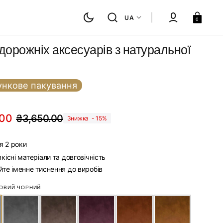
Кошик
UA
0
дорожніх аксесуарів з натуральної
нкове пакування
.00
₴3,650.00
Знижка -
15%
Звичайна
ціна
я 2 роки
існі матеріали та довговічність
кою
те іменне тиснення до виробів
Палітра кольорів шкіри
ОВИЙ ЧОРНИЙ