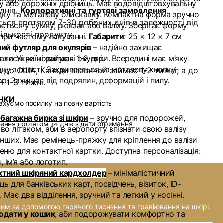
у або дорожніх дрібниць. Має водовідштовхувальну
днів.
Корпоративні та гуртові замовлення
дку та металеву блискавку. Компактна форма зручно
ься протягом 7-30 робочих днів в залежності від
ється у сумку, рюкзак або валізу. Зберігає форму
кількості продукту
 при частому пакуванні.
Габарити
: 25 × 12 × 7 см
ий футляр для окулярі
в
– надійно захищає
по Україні займає 1-2 дні.
ахисні чи коригуючі окуляри. Всередині має м’яку
дку з повсті. Закривається на металеву кнопку-
 до США, Канади зазвичай займає 1-2 тижні, а до
ор. Захищає від подряпин, деформацій і пилу.
 1-3 тижні.
НКИ
ахуємо посилку на повну вартість
 багажна бирка зі шкіри
– зручно для подорожей,
ення протягом 14 днів з дати отримання
во літаком, аби в аеропорту впізнати свою валізу
інших. Має ремінець-пряжку для кріплення до валізи
еню для контактної картки. Доступна персоналізація:
и, ім’я або логотип.
ктний шкіряний кардхолдер
– мінімалістичний
ць для банківських карт, посвідчень, візиток, ID-
. Має два відділення, зручний та легкий у носінні.
ним за допомогою гарячого тиснення та гравіювання на шкірі.
додати у кошик
, аби подорожувати комфортно та