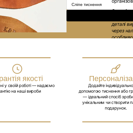
організо
ціна
Зверніть 
освітлен
деталі ви
через на
особливос
Перегляньт
рантія якості
Персоналіза
ні у своїй роботі — надаємо
Додайте індивідуально
антію на наші вироби
допомогою тиснення або г
— ідеальний спосіб зроби
унікальним чи створити п
подарунок.