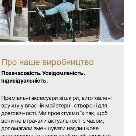
Про наше виробництво
Позачасовість. Усвідомленість.
Індивідуальність.
Преміальні аксесуари зі шкіри, виготовлені
вручну у власній майстерні, створені для
довговічності. Ми проектуємо їх так, щоб
вони не втрачали актуальності з часом,
допомагали зменшувати надлишкове
споживання та несли особистий характер