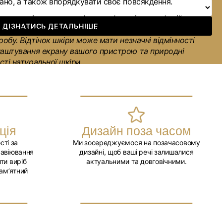
вано, а також впорядкувати своє повсякдення.
увагу:
всі аксесуари сфотографовані за професійного
ДІЗНАТИСЬ ДЕТАЛЬНІШЕ
ня, щоб максимально точно передати фактуру й
робу. Відтінок шкіри може мати незначні відмінності
лаштування екрану вашого пристрою та природні
ті натуральної шкіри.
е більше наборів
за посиланням
.
ція
Дизайн поза часом
сті за
Ми зосереджуємося на позачасовому
равіювання
дизайні, щоб ваші речі залишалися
ти виріб
актуальними та довговічними.
ам’ятний