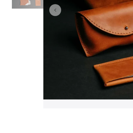
ШКІРЯНІ ЧОХЛИ ДЛЯ
ДЛЯ ФОТОГРАФІВ
MACBOOK ТА IPAD
MacBook 13" / 14" / 15" /
16"
Ipad Air / Pro