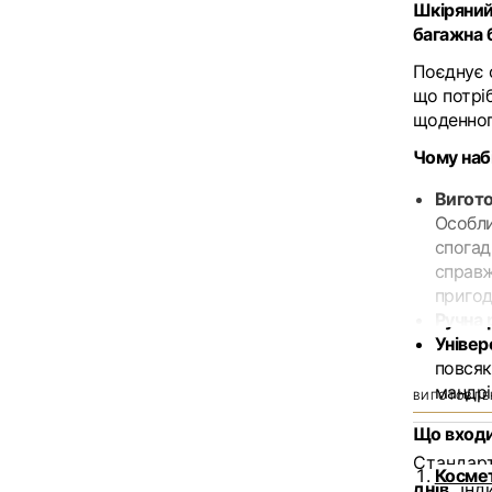
Шкіряний
багажна 
Поєднує ф
що потрі
щоденног
Чому наб
Вигото
Особли
спогад
справж
приго
Ручна 
Універ
повсяк
мандрі
ВИГОТОВЛЕ
Що входи
Стандар
Космет
днів.
Інд