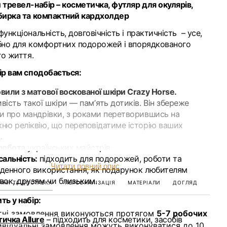
 тревел-набір – косметичка, футляр для окулярів,
бирка та компактний кардхолдер
ункціональність, довговічність і практичність – усе,
бно для комфортних подорожей і впорядкованого
о життя
.
ір вам сподобається:
вили з матової воскованої шкіри Crazy Horse
.
вість такої шкіри — памʼять дотиків. Він збереже
и про мандрівки, з роками перетворившись на
ню реліквію, що переповідатиме історію ваших
д.
робота
українських майстрів.
сальність:
підходить для подорожей, роботи та
Читати повний опис
денного використання, як подарунок любителям
вок, друзям чи близьким.
ННЯ ТА ДОСТАВКА
ПЕРСОНАЛІЗАЦІЯ
МАТЕРІАЛИ
ДОГЛЯД
ть у набір:
тні замовлення виконуються протягом
5-7 робочих
ичка Allure
– підходить для косметики, засобів
ивідуальні замовлення можуть виконуватися до 10