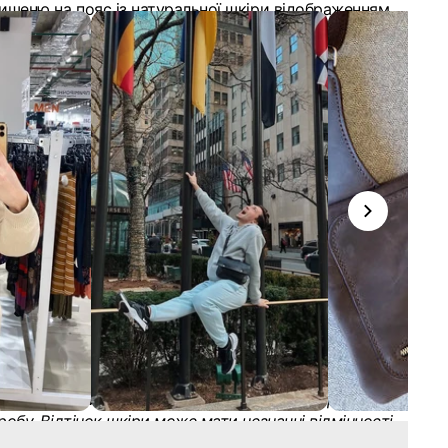
кишеню на пояс із натуральної шкіри відображенням
енду за допомогою тиснення (сліпе, золоте, срібне)
 кастомізації виробу під ваші потреби. Можемо
змінити виріб — від кольору та типу шкіри до
ількості відділень.
замовлення
вленні від 10 одиниць діють знижки. Якщо ви
аксесуари, які допоможуть полегшити роботу
ам закладу й підсилять враження на гостей,
ся з нами для обговорення деталей.
кіряну кишеню на пояс
те кишеню для офіціантів на пояс, щоб забезпечити
у комфорт у роботі та підкреслити єдиний стиль
ренду через шкіряний виріб ручної роботи.
увагу
: всі аксесуари сфотографовані за професійного
ня, щоб максимально точно передати фактуру й
робу. Відтінок шкіри може мати незначні відмінності
лаштування екрану вашого пристрою, природні