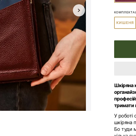
Скрутки для художників
Відкрити
КОМПЛЕКТА
головне
медіа
КИШЕНЯ
ВАРІ
в
РОЗ
галереї
HORECA
ДОГЛЯД ЗА ШКІРОЮ
АБО
НЕД
Шкіряна 
органайз
професій
тримати 
У роботі 
шкіряна 
Бо туди м
кілька ру