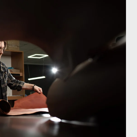
особливос
в якому 
Більше шкі