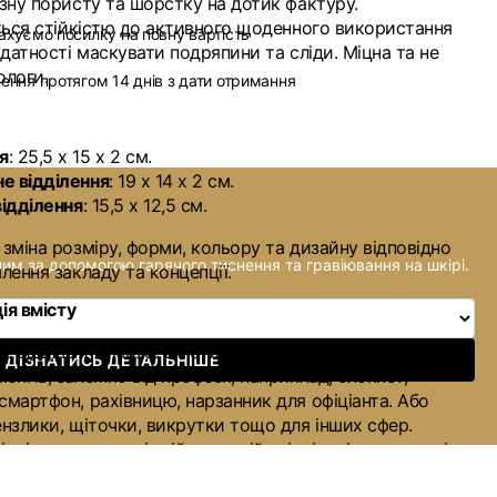
зну пористу та шорстку на дотик фактуру.
ться стійкістю до активного щоденного використання
ахуємо посилку на повну вартість
датності маскувати подряпини та сліди. Міцна та не
ологи.
ення протягом 14 днів з дати отримання
я
: 25,5 х 15 х 2 см.
е відділення
: 19 х 14 х 2 см.
ідділення
: 15,5 х 12,5 см.
зміна розміру, форми, кольору та дизайну відповідно
ним за допомогою гарячого тиснення та гравіювання на шкірі.
ення закладу та концепції.
ія вмісту
е відділення
: може вмістити різний набір
ДІЗНАТИСЬ ДЕТАЛЬНІШЕ
ментів, залежно від професії, наприклад, блокнот,
 смартфон, рахівницю, нарзанник для офіціанта. Або
пензлики, щіточки, викрутки тощо для інших сфер.
ідділення на зовнішній передній стінці
: вмістить ключі,
серветок, антисептик, шпильки, скріпки чи інші дрібні