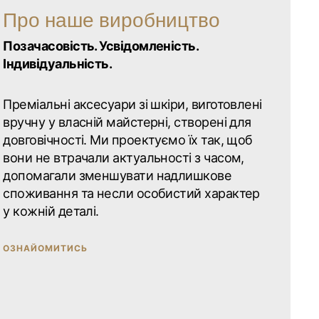
ті натуральної шкіри та рівень освітлення простору,
Про наше виробництво
ви перебуваєте.
Позачасовість. Усвідомленість.
Індивідуальність.
ряних аксесуарів HoReCa дивіться
за посиланням
.
Преміальні аксесуари зі шкіри, виготовлені
вручну у власній майстерні, створені для
довговічності. Ми проектуємо їх так, щоб
вони не втрачали актуальності з часом,
допомагали зменшувати надлишкове
споживання та несли особистий характер
у кожній деталі.
ОЗНАЙОМИТИСЬ