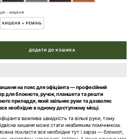
Відкрити
ЦІЯ
-
КИШЕНЯ
медіа
1
КИШЕНЯ + РЕМІНЬ
АНТ
ВАРІАНТ
у
ПРОДАНО
РОЗПРОДАНО
галереї
АБО
ОСТУПНИЙ
НЕДОСТУПНИЙ
ДОДАТИ ДО КОШИКА
кишеня на пояс для офіціанта — професійний
ер для блокнота, ручок, планшета та решти
ного приладдя, який звільняє руки та дозволяє
все необхідне в одному доступному місці.
офіціанта важлива швидкість та вільні руки, тому
підвісна кишеня може стати неабияким помічником.
ожна покласти все необхідне тут і зараз — блокнот,
чок, смартфон, нарзанник, готівку. А якщо кишеня має