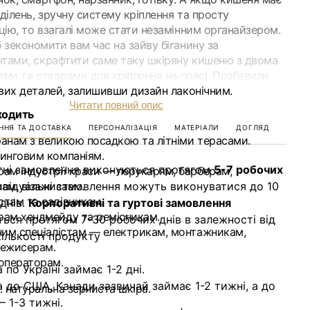
дділень, зручну систему кріплення та просту
цію, то взагалі може стати незамінним органайзером.
 зекономити вам час на зайву біганину за
нтами, скрафтити саме таку шкіряну кишеню з двома
ями та отворами для кріплення на поясі. Позбавили
йвих деталей, залишивши дизайн лаконічним.
Читати повний опис
ходить
ННЯ ТА ДОСТАВКА
ПЕРСОНАЛІЗАЦІЯ
МАТЕРІАЛИ
ДОГЛЯД
анам з великою посадкою та літніми терасами.
инговим компаніям.
тні замовлення виконуються протягом
5-7 робочих
ам індустрії краси — перукарям, барберам,
ам, візажистам.
ивідуальні замовлення можуть виконуватися до 10
там та садівникам.
днів.
Корпоративні та гуртові замовлення
ам хендмейду та ремісникам.
ься протягом 7-30 робочих днів в залежності від
ним спеціалістам — електрикам, монтажникам,
кількості продукту
режисерам.
операторам.
по Україні займає 1-2 дні.
 до США, Канади зазвичай займає 1-2 тижні, а до
: натуральна зерниста шкіра.
 1-3 тижні.