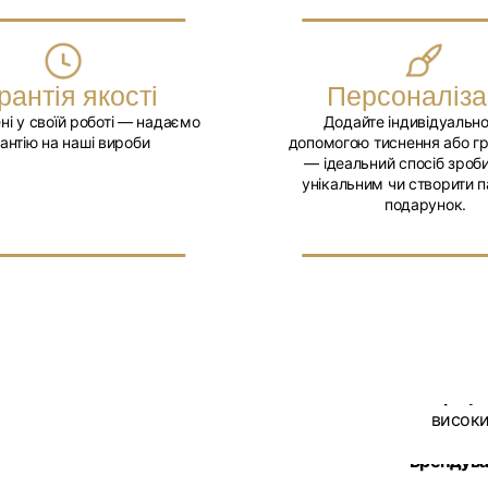
предме
Деталі
Тип кр
рантія якості
Персоналіза
отвір 
ні у своїй роботі — надаємо
Додайте індивідуально
зняти.
антію на наші вироби
допомогою тиснення або г
Посил
— ідеальний спосіб зроби
портуп
унікальним чи створити п
скрафт
подарунок.
Регуль
дозвол
Довжин
ваше з
Зносос
офіціа
естети
Профе
високи
Брендуван