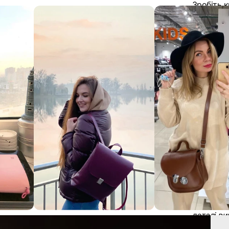
Зробіть 
вашого бр
та повної
повністю 
дизайну к
Гуртові 
При замо
шукаєте 
працівник
звʼяжить
Купити ш
Замовляй
персонал
вашого б
Зверніть 
освітлен
деталі ви
через на