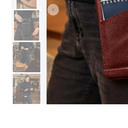
ШКІРЯНІ ЧОХЛИ ДЛЯ
ДЛЯ ФОТОГРАФІВ
MACBOOK ТА IPAD
MacBook 13" / 14" / 15" /
16"
Ipad Air / Pro