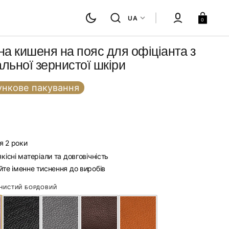
Кошик
UA
0
на кишеня на пояс для офіціанта з
льної зернистої шкіри
нкове пакування
я 2 роки
існі матеріали та довговічність
те іменне тиснення до виробів
Палітра кольорів шкіри
НИСТИЙ БОРДОВИЙ