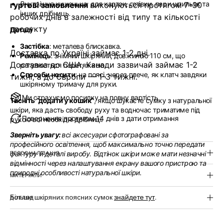
Внутрішня кишенька:
для карток, готівки, пари шпильок та
гуртові замовлення
виконуються протягом 7-30
інших дрібниць.
робочих днів в залежності від типу та кількості
продукту
Деталі
Застібка
: металева блискавка.
Доставка по Україні займає 1-2 дні.
Ремінець
: знімний шкіряний, довжиною 110 см, що
Доставка до США, Канади зазвичай займає 1-2
регулюється перетяжкою.
Способи носити
: на поясі, через плече, як клатч завдяки
тижні, а до Європи — 1-3 тижні.
шкіряному тримачу для руки.
Ми страхуємо посилку на повну вартість
Тисніть “додати у кошик”
, якщо шукаєте сумку з натуральної
шкіри, яка дасть свободу руху та водночас триматиме під
Повернення протягом 14 днів з дати отримання
рукою всі необхідні дрібниці.
Зверніть увагу:
всі аксесуари сфотографовані за
професійного освітлення, щоб максимально точно передати
фактуру й деталі виробу. Відтінок шкіри може мати незначні
ПЕРСОНАЛІЗАЦІЯ
відмінності через налаштування екрану вашого пристрою та
природні особливості натуральної шкіри.
МАТЕРІАЛИ
Більше шкіряних поясних сумок
знайдете тут
.
ДОГЛЯД