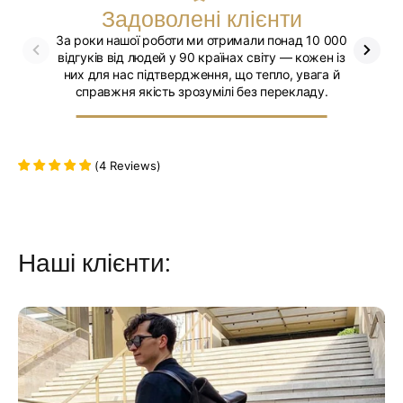
Задоволені клієнти
За роки нашої роботи ми отримали понад 10 000
Ми впев
відгуків від людей у 90 країнах світу — кожен із
них для нас підтвердження, що тепло, увага й
справжня якість зрозумілі без перекладу.
(
4
Reviews
)
Наші клієнти: