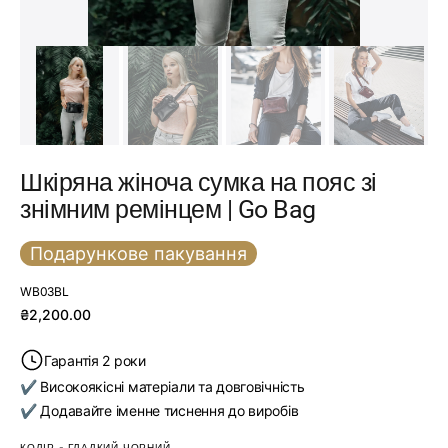
Шкіряна жіноча сумка на пояс зі
знімним ремінцем | Go Bag
Подарункове пакування
SKU:
WB03BL
Звичайна
₴2,200.00
ціна
Гарантія 2 роки
✔ Високоякісні матеріали та довговічність
✔ Додавайте іменне тиснення до виробів
КОЛІР
-
ГЛАДКИЙ ЧОРНИЙ