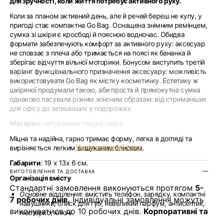
для зручності, коли життя потребує активного руху.
Коли за планом активний день, але й речей береш не купу, у
пригоді стає компактна Go Bag. Оснащена знімним ремінцем,
сумка зі шкіри є кросбоді й поясною водночас. Обидва
формати забезпечують комфорт за активного руху: аксесуар
не сповзає з плеча або тримається на поясі як бананка й
зберігає відчуття вільної моторики. Бонусом виступить третій
варіант функціонального призначення аксесуару: можливість
використовувати Go Bag як містку косметичку. Естетику ж
шкіряної продумали такою, аби проста й прямокутна сумка
однаково пасувала різним жіночим образам: від стриманіших
для офісу до затишніших у подорожах.
Матеріал
: натуральна гладка шкіра.
Міцна та надійна, гарно тримає форму, легка в догляді та
Читати повний опис
вирізняється легким вишуканим блиском.
Габарити
: 19 x 13x 6 см.
ВИГОТОВЛЕННЯ ТА ДОСТАВКА
Організація вмісту
Стандартні замовлення виконуються протягом
5-
Основне відділення
: вмістить телефон, зарядку, компактні
7 робочих днів.
Індивідуальні замовлення можуть
навушники, блиск для губ, невеликий парфум, антисептик,
виконуватися до 10 робочих днів.
Корпоративні та
люстерко, ключі.