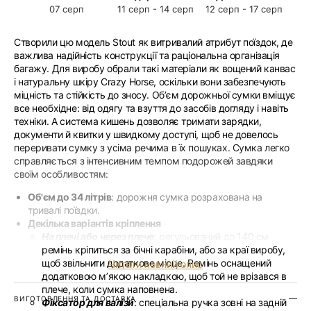
07 серп
11 серп - 14 серп
12 серп - 17 серп
Створили цю модель Stout як витривалий атрибут поїздок, де
важлива надійність конструкції та раціональна організація
багажу. Для виробу обрали такі матеріали як вощений канвас
і натуральну шкіру Crazy Horse, оскільки вони забезпечують
міцність та стійкість до зносу. Обʼєм дорожньої сумки вміщує
все необхідне: від одягу та взуття до засобів догляду і навіть
техніки. А система кишень дозволяє тримати зарядки,
документи й квитки у швидкому доступі, щоб не довелось
переривати сумку з усіма речима в їх пошуках. Сумка легко
справляється з інтенсивним темпом подорожей завдяки
своїм особливостям:
Об'єм до 34 літрів
: дорожня сумка розрахована на
тривалі поїздки.
Декілька варіантів кріплення
На плечі або через плече
: регульований до 140 см
ремінь кріпиться за бічні карабіни, або за краї виробу,
щоб звільнити додаткове місце. Ремінь оснащений
Читати повний опис
додатковою мʼякою накладкою, щоб той не врізався в
плече, коли сумка наповнена.
ВИГОТОВЛЕННЯ ТА ДОСТАВКА
Фіксатор для валізи
: спеціальна ручка зовні на задній