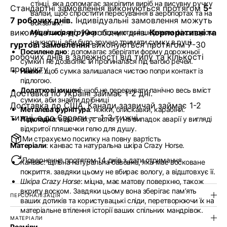
стінці, яка допомагає закріпити виріб на висувну ручку
Стандартні замовлення виконуються протягом
5-
валізи, щоб спростити пересування в аеропортах та на
7 робочих днів.
Індивідуальні замовлення можуть
вокзалах.
виконуватися до 10 робочих днів.
Корпоративні та
Міцні шкіряні ручки
: зʼєднуються шкіряним фіксатором
на кнопці, аби було зручно тримати сумку в руці.
гуртові замовлення
виконуються протягом 7-30
Посилене дно
: допомагає зберігати форму дорожньої
робочих днів в залежності від типу та кількості
сумки і не дозволяє їй прогиналася під вагою речей.
продукту
Ніжки
: щоб сумка залишалася чистою попри контакт із
підлогою.
Додаткові кишені
: щоб не переривати панічно весь вміст
Доставка по Україні займає 1-2 дні.
сумки, аби знайти дрібниці
Доставка до США, Канади зазвичай займає 1-2
Металева фурнітура
: ніжки, блискавки, карабіни.
тижні, а до Європи — 1-3 тижні.
Підкладка
: відштовхує вологу, на випадок аварії у вигляді
відкритої пляшечки гелю для душу.
Ми страхуємо посилку на повну вартість
Матеріали
: канвас та натуральна шкіра Crazy Horse.
Повернення протягом 14 днів з дати отримання
Канвас
: щільна натуральна бавовна, яка має восковане
покриття. завдяки цьому не вбирає вологу, а відштовхує її.
Шкіра Crazy Horse
: міцна, має матову поверхню, також
вкриту воском. Завдяки цьому вона зберігає памʼять
ПЕРСОНАЛІЗАЦІЯ
ваших дотиків та користувацькі сліди, перетворюючи їх на
матеріальне втілення історії ваших спільних мандрівок.
МАТЕРІАЛИ
Розміри