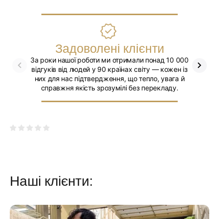
Нанесіть ініціали, ім’я або логотип (до 11 символів), щоб
впізнати свою доорожню сумку з тисячі в аеропорту. Можете
обрати тиснення без кольору, золотом або сріблом.
Зверніть увагу:
всі аксесуари сфотографовані за
Задоволені клієнти
професійного освітлення, щоб максимально точно передати
фактуру й деталі виробу. Відтінок шкіри може мати незначні
За роки нашої роботи ми отримали понад 10 000
Ми впев
відмінності через налаштування екрану вашого пристрою та
відгуків від людей у 90 країнах світу — кожен із
природні особливості натуральної шкіри.
них для нас підтвердження, що тепло, увага й
справжня якість зрозумілі без перекладу.
Більше дорожніх сумок шукайте
тут
.
Наші клієнти: