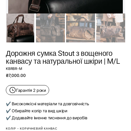
Дорожня сумка Stout з вощеного
канвасу та натуральної шкіри | M/L
SKU:
KBRBR-M
Звичайна
₴7,000.00
ціна
Гарантія 2 роки
✔ Високоякісні матеріали та довговічність
✔ Обирайте колір та вид шкіри
✔ Додавайте іменне тиснення до виробів
КОЛІР
-
КОРИЧНЕВИЙ КАНВАС