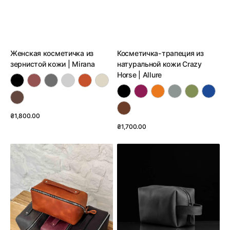
Женская косметичка из
Косметичка-трапеция из
зернистой кожи | Mirana
натуральной кожи Crazy
Horse | Allure
Обычная
₴1,800.00
цена
Обычная
₴1,700.00
Смотреть детали
цена
Смотреть детали
Вместительная
Мужской
женская
несессер
косметичка
из
BeautyBox
натуральной
из
кожи
натуральной
Crazy
кожи
Horse