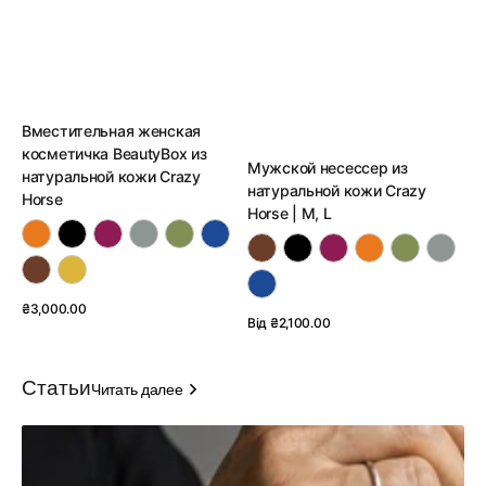
Вместительная женская
косметичка BeautyBox из
Мужской несессер из
натуральной кожи Crazy
натуральной кожи Crazy
Horse
Horse | M, L
Обычная
₴3,000.00
Обычная
Від ₴2,100.00
цена
Смотреть детали
цена
Смотреть детали
Статьи
Читать далее