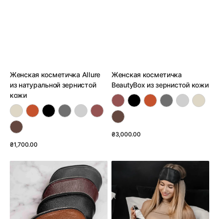
Женская косметичка Allure
Женская косметичка
из натуральной зернистой
BeautyBox из зернистой кожи
кожи
Обычная
₴3,000.00
цена
Обычная
₴1,700.00
Смотреть детали
цена
Смотреть детали
Женская
Косметичка-
косметичка
трапеция
из
из
зернистой
натуральной
кожи
кожи