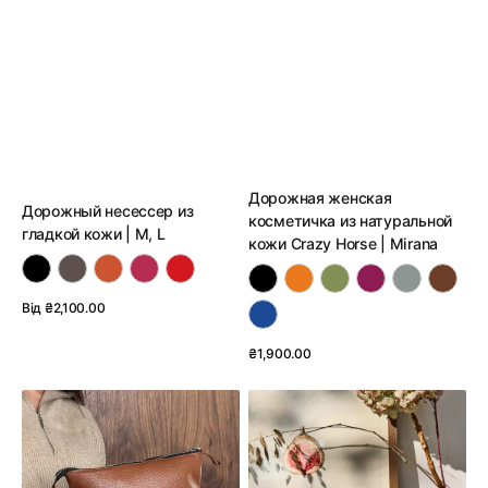
Дорожная женская
Дорожный несессер из
косметичка из натуральной
гладкой кожи | M, L
кожи Crazy Horse | Mirana
Обычная
Від ₴2,100.00
цена
Смотреть детали
Обычная
₴1,900.00
цена
Смотреть детали
Женская
Женская
косметичка
косметичка
Allure
BeautyBox
из
из