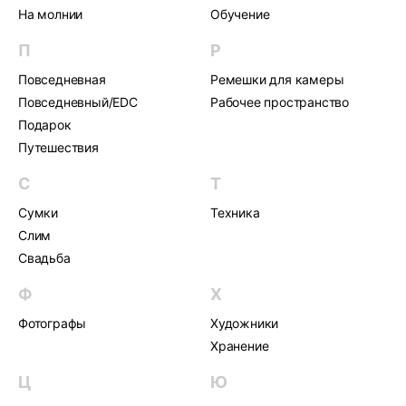
На молнии
Обучение
П
Р
Повседневная
Ремешки для камеры
Повседневный/EDC
Рабочее пространство
Подарок
Путешествия
С
Т
Сумки
Техника
Слим
Свадьба
Ф
Х
Фотографы
Художники
Хранение
Ц
Ю