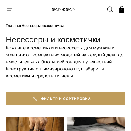
ПЕРЕЙТИ
К
СОДЕРЖАНИЮ
Корзина
0
Главная
Несессеры и косметички
Коллекция:
Несессеры и косметички
Кожаные косметички и несессеры для мужчин и
женщин: от компактных моделей на каждый день до
вместительных бьюти-кейсов для путешествий.
Конструкция оптимизирована под габариты
косметики и средств гигиены.
ФИЛЬТР И СОРТИРОВКА
Дорожный
Дорожная
несессер
женская