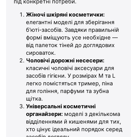
під конкретні потреби.
Жіночі шкіряні косметички:
елегантні моделі для зберігання
б'юті-засобів. Завдяки правильній
формі вміщують усе необхідне —
від палеток тіней до доглядових
сироваток.
Чоловічі дорожні несесери:
класичні чоловічі аксесуари для
засобів гігієни. У розмірах M та L
легко помістяться тример, піна
для гоління, парфуми та зубна
щітка.
Універсальні косметичні
органайзери:
моделі з декількома
відділеннями й кишенями для тих,
хто цінує ідеальний порядок серед
засобів догляду..