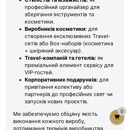
професійний органайзер для
зберігання інструментів та
косметики.
Виробників косметики:
для
створення ексклюзивних Travel-
сетів або Box-наборів (косметика
+ шкіряний аксесуар).
Travel-компаній та готелів:
як
преміальний елемент сервісу для
VIP-гостей.
Корпоративних подарунків:
для
привітання колективу або
партнерів до професійних свят чи
запусків нових проєктів.
0
Ми забезпечуємо обіцяну якість
виконання кожного виробу,
дотримання термінів виробництва