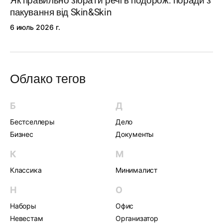
Як правильно зібрати речі в подорож: поради з
пакування від Skin&Skin
6 июль 2026 г.
Облако тегов
Б
Д
Бестселлеры
Дело
Бизнес
Документы
К
М
Классика
Минималист
Н
О
Наборы
Офис
Невестам
Организатор