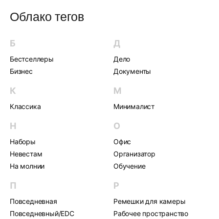
Облако тегов
Б
Д
Бестселлеры
Дело
Бизнес
Документы
К
М
Классика
Минималист
Н
О
Наборы
Офис
Невестам
Организатор
На молнии
Обучение
П
Р
Повседневная
Ремешки для камеры
Повседневный/EDC
Рабочее пространство