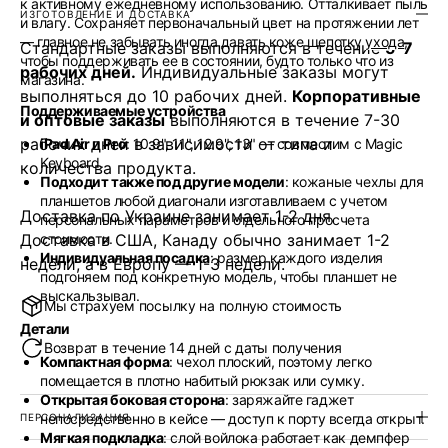
к активному ежедневному использованию. Отталкивает пыль
ИЗГОТОВЛЕНИЕ И ДОСТАВКА
и влагу. Сохраняет первоначальный цвет на протяжении лет
— главное не забывать иногда давать коже щепотку
ухода
,
Стандартные заказы выполняются в течение
5-7
чтобы поддерживать ее в состоянии, будто только что из
рабочих дней.
Индивидуальные заказы могут
магазина.
выполняться до 10 рабочих дней.
Корпоративные
Поддерживаемые устройства
и оптовые заказы
выполняются в течение 7-30
рабочих дней в зависимости от типа и
iPad Air и Pro
: 10.9", 11", 12.9", 13" — совместим с Magic
Keyboard.
количества продукта.
Подходит также под другие модели
: кожаные чехлы для
планшетов любой диагонали изготавливаем с учетом
Доставка по Украине занимает 1-2 дня.
персональных параметров и отдельного просчета
Доставка в США, Канаду обычно занимает 1-2
стоимости.
Индивидуальная посадка
: размер каждого изделия
недели, а в Европу — 1-3 недели.
подгоняем под конкретную модель, чтобы планшет не
выскальзывал.
Мы страхуем посылку на полную стоимость
Детали
Возврат в течение 14 дней с даты получения
Компактная форма
: чехол плоский, поэтому легко
помещается в плотно набитый рюкзак или сумку.
Открытая боковая сторона
: заряжайте гаджет
непосредственно в кейсе — доступ к порту всегда открыт.
ПЕРСОНАЛИЗАЦИЯ
Мягкая подкладка
: слой войлока работает как демпфер