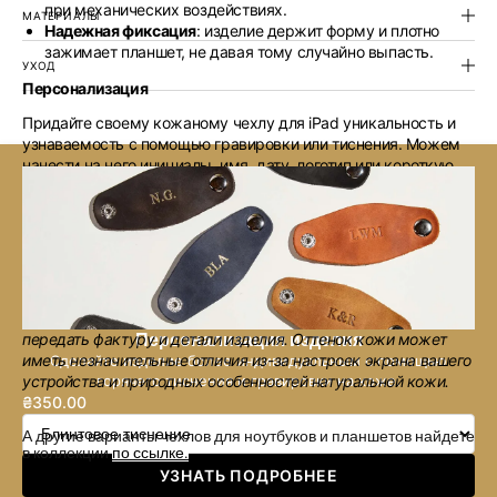
при механических воздействиях.
МАТЕРИАЛЫ
Надежная фиксация
: изделие держит форму и плотно
зажимает планшет, не давая тому случайно выпасть.
УХОД
Персонализация
Придайте своему кожаному чехлу для iPad уникальность и
узнаваемость с помощью гравировки или тиснения. Можем
нанести на него инициалы, имя, дату, логотип или короткую
надпись (до 11 символов). Тиснение доступно в нескольких
вариациях: без цвета (слепое), золотом или серебром.
Добавляйте в корзину
кожаный чехол для планшета, чтобы
лишний раз не переживать за свой девайс.
Обратите внимание
: все аксессуары сфотографированы при
профессиональном освещении, чтобы максимально точно
передать фактуру и детали изделия. Оттенок кожи может
Персонализация изделия
иметь незначительные отличия из-за настроек экрана вашего
Сделайте изделие более индивидуальным с помощью
устройства и природных особенностей натуральной кожи.
горячего тиснения и гравировки на коже.
₴350.00
Обычная
цена
А другие варианты чехлов для ноутбуков и планшетов найдете
в коллекции
по ссылке.
УЗНАТЬ ПОДРОБНЕЕ