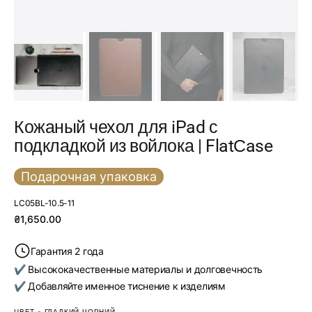
Кожаный чехол для iPad с
подкладкой из войлока | FlatСase
Подарочная упаковка
Артикул:
LC05BL-10.5-11
Обычная
₴1,650.00
цена
Гарантия 2 года
✔ Высококачественные материалы и долговечность
✔ Добавляйте именное тиснение к изделиям
ЦВЕТ
-
ГЛАДКИЙ ЧОРНИЙ